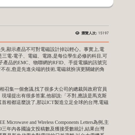
瀏覽人次:
15197
大的損失,顯示產品不可對電磁設計掉以輕心。事實上,電
三電-電子、電磁、電路,是每位學生必修的科目,可
產品的EMC、物聯網的RFID、手提電腦的訊號完
無所不在,愈是先進尖端的技術,電磁就扮演更關鍵的角
相召集一個會議,找了很多大公司的總裁與政府官員
」現場提出有很多答案,他卻說:「不對,應該是馬克斯
英國,其首相都這麼說了,那以ICT製造立足全球的台灣,電磁
nd Wireless Components Letters為例,主
2007-09三年內各國論文投稿數及獲接受數統計,結果台灣