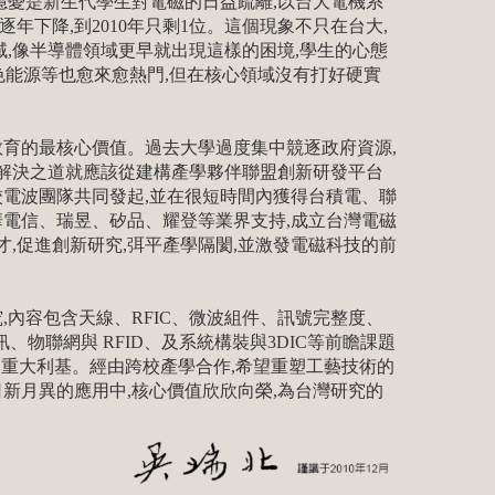
隱憂是新生代學生對電磁的日益疏離,以台大電機系
逐年下降,到2010年只剩1位。這個現象不只在台大,
,像半導體領域更早就出現這樣的困境,學生的心態
色能源等也愈來愈熱門,但在核心領域沒有打好硬實
育的最核心價值。過去大學過度集中競逐政府資源,
,解決之道就應該從建構產學夥伴聯盟創新研發平台
電波團隊共同發起,並在很短時間內獲得台積電、聯
電信、瑞昱、矽品、耀登等業界支持,成立台灣電磁
,促進創新研究,弭平產學隔閡,並激發電磁科技的前
內容包含天線、RFIC、微波組件、訊號完整度、
、物聯網與 RFID、及系統構裝與3DIC等前瞻課題
的重大利基。經由跨校產學合作,希望重塑工藝技術的
日新月異的應用中,核心價值欣欣向榮,為台灣研究的
。