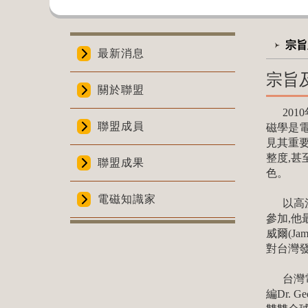
:::
:::
宗旨
最新消息
宗旨
關於聯盟
2010
聯盟成員
磁學是電
見其重要
整度,甚
聯盟成果
色。
電磁知識家
以高溫
參加,他
威爾(J
對台灣
台灣電磁界
編Dr. 