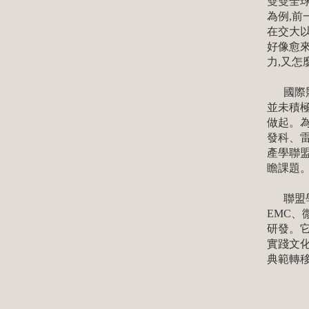
雙雙全
為例,前
在交大
好像愈來
力,又怎
國際競
並未積
做起。
發科、
產學聯盟
瞻課題
聯盟學
EMC、
研發。它
實踐文化
典範轉