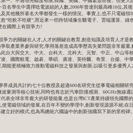
球第一。不過領先輻度有限,韓國、美國、中國緊追在後。但更大
一百名學生中選擇唸電波組的人數,2006年曾達到最高峰16位,其後
以及其他幾所著名大學都發生一樣的情況。事實上,也不只電磁領域
愈“吃軟不吃硬”,而近來一些跨領域像生醫電子、雲端運算、綠
麼在國際上有競爭力?
爭力的關鍵在人才,人才的關鍵在教育,創造知識及培育人才是教
極爭取產業界參與研究,學用落差造成高學歷高失業問題非常嚴重
為此台大與交大、中大、台科大、北科大、元智、中正、中山等校
雷凌、國際航電、啟碁、華碩、廣達、英特爾、奇景、台揚、中華
,期能更積極致力推動電磁科技之發展與創新,以吸引更多優秀人才
。
界成員共計約七十位教授及超過600名研究生從事電磁相關研究,
微波量測等核心技術,同時也有志於汽車防撞感測、60GHz無線通訊
代表全球非常龐大的研發能量,也是台灣ICT產業持續領先國際
,使電磁領域的發展,在百年不變的學理中,創新發現源源不絕;在
移建立好的模式,也為馬總統六國論中的創新強國寫下新的里程碑