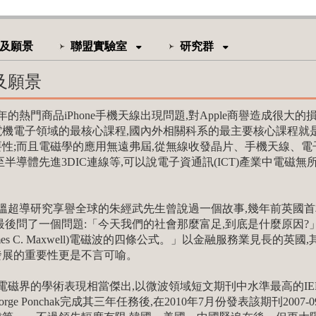
及願景
聯盟實驗室
研究群
及願景
年的熱門商品iPhone手機天線出現問題,對Apple商譽造成很
機電子領域的最核心課程,國內外相關科系的最主要核心課程就是
性;而且電磁學的應用無遠弗屆,從無線收發晶片、手機天線、電子
至半導體先進3DIC連線等,可以說電子資通訊(ICT)產業中電磁
超導研究享譽全球的朱經武先生曾說過一個故事,幾年前英國首
最後問了一個問題:「今天我們的社會那麼富足,到底是什麼原因?
ames C. Maxwell)電磁波的四條公式。」以金融服務業見長的
發展的重要性更是不言可喻。
的學術表現相當傑出,以微波領域短文期刊中水準最高的IEEE Microwave a
George Ponchak完成其三年任務後,在2010年7月份發表該期刊