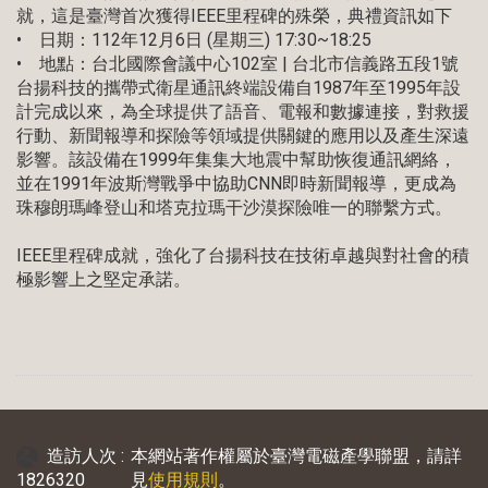
就，這是臺灣首次獲得IEEE里程碑的殊榮，典禮資訊如下
• 日期：112年12月6日 (星期三) 17:30~18:25
• 地點：台北國際會議中心102室 | 台北市信義路五段1號
台揚科技的攜帶式衛星通訊終端設備自1987年至1995年設
計完成以來，為全球提供了語音、電報和數據連接，對救援
行動、新聞報導和探險等領域提供關鍵的應用以及產生深遠
影響。該設備在1999年集集大地震中幫助恢復通訊網絡，
並在1991年波斯灣戰爭中協助CNN即時新聞報導，更成為
珠穆朗瑪峰登山和塔克拉瑪干沙漠探險唯一的聯繫方式。
IEEE里程碑成就，強化了台揚科技在技術卓越與對社會的積
極影響上之堅定承諾。
造訪人次 :
本網站著作權屬於臺灣電磁產學聯盟，請詳
1826320
見
使用規則
。