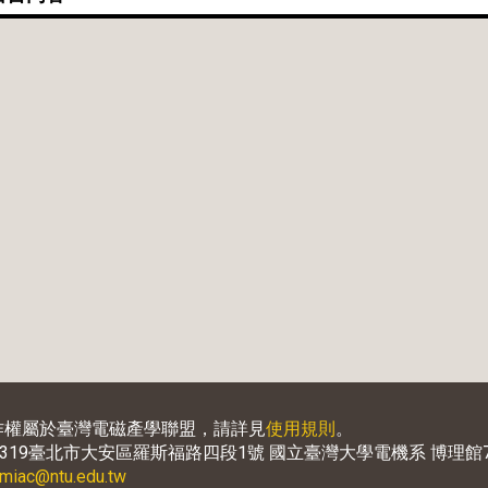
作權屬於臺灣電磁產學聯盟，請詳見
使用規則
。
6319臺北市大安區羅斯福路四段1號 國立臺灣大學電機系 博理館7
emiac@ntu.edu.tw