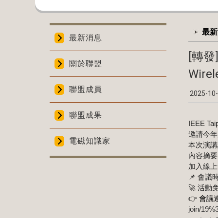
:::
:::
最新
最新消息
[轉發]
關於聯盟
Wirel
聯盟成員
2025-10
聯盟成果
IEEE Ta
邀請今年度Di
電磁知識家
本次演講講題為
內容摘要
加入線上
📌 會議時間
🚀
活動
👉 會議
join/19