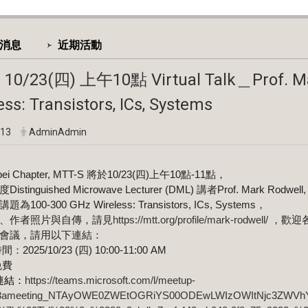
消息
近期活動
 10/23(四) 上午10點 Virtual Talk＿Prof. Ma
ess: Transistors, ICs, Systems
-13
AdminAdmin
ipei Chapter, MTT-S 將於10/23(四)上午10點-11點，
stinguished Microwave Lecturer (DML) 講者Prof. Mark Rodwe
100-300 GHz Wireless: Transistors, ICs, Systems，
、作者照片與自傳，請見
https://mtt.org/profile/mark-rodwell/
，歡迎
會議，請用以下連結：
：2025/10/23 (四) 10:00-11:00 AM
免費
連結
：
https://teams.microsoft.com/l/meetup-
%3ameeting_NTAyOWE0ZWEtOGRiYS00ODEwLWIzOWItNjc3ZWVhYj