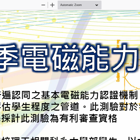
Zoom
Zoom
Out
In
立全國普遍認同之
師統一評估學生程
。
此測驗
大學採計此測驗為