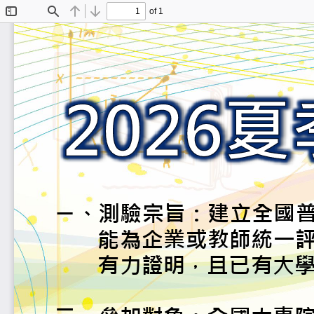
of 1
Toggle
Find
Previous
Next
Sidebar
ㄧ
、
測驗宗旨：建
能為企業或教
有力證明
，
且已有