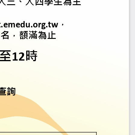
關科系大學部學生
以大三
、
大四學生為主
mpt
.
emedu
.
org
.
tw
，
放報名
，
額滿為止
午
0
至
12
時
網站查詢