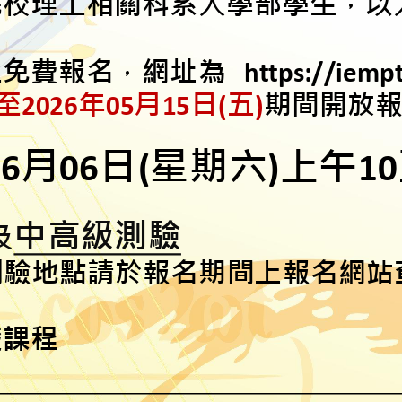
國大專院校理工相
，
式：線上免費報名
，
網址為
https
:
//ie
至
2026
年
05
月
15
日
(
五
)
期間開
06
月
06
日
(
星期六
)
上
1
級
中高級測驗
及
細
測驗
地點請
於報名期間
上報名
磁學基礎課程