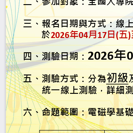
二
、
參加對象：全
三
、
報名日期與方
於
2026
年
04
月
17
日
(
五
)
2026
年
四
、
測驗日期
：
初
五
、
測驗方式
：分為
統一線上測驗
，
詳
六
、
命題範圍：電